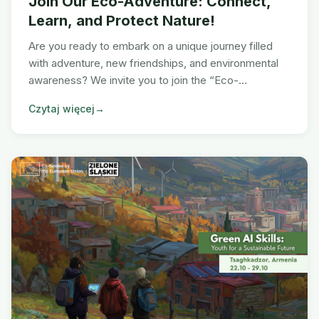
Join Our Eco-Adventure: Connect,
Learn, and Protect Nature!
Are you ready to embark on a unique journey filled
with adventure, new friendships, and environmental
awareness? We invite you to join the “Eco-
Adventures: Green Skills through Sport and Nature”
Czytaj więcej
→
youth exchange project, taking place from 15.10.2025
– 21.10.2025, in the beautiful natural setting of
Międzybrodzie Bialskie, Poland!