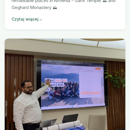
remarkable places in Armenia - Garni Temple 🏛️ and
Geghard Monastery ⛰️
Czytaj więcej
→