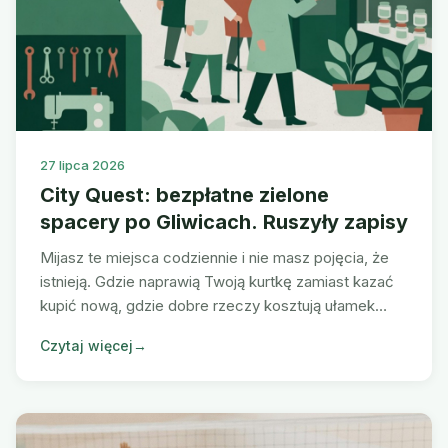
27 lipca 2026
City Quest: bezpłatne zielone
spacery po Gliwicach. Ruszyły zapisy
Mijasz te miejsca codziennie i nie masz pojęcia, że
istnieją. Gdzie naprawią Twoją kurtkę zamiast kazać
kupić nową, gdzie dobre rzeczy kosztują ułamek
ceny, gdzie schować się przed miastem. Bezpłatnie,
Czytaj więcej
→
w małej grupie, w terminie dopasowanym do Ciebie.
Zgłoszenia do 31 października 2026.