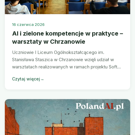
16 czerwca 2026
AI i zielone kompetencje w praktyce –
warsztaty w Chrzanowie
Uczniowie I Liceum Ogólnokształcącego im.
Stanisława Staszica w Chrzanowie wzięli udział w
warsztatach realizowanych w ramach projektu Soft
Skills on the Green Labor Market. Podczas spotkania
Czytaj więcej
→
poznali możliwości, jakie daje połączenie sztucznej
inteligencji, zielonej transformacji i kompetencji
przyszłości na współczesnym rynku pracy.