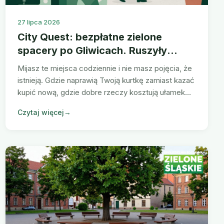
27 lipca 2026
City Quest: bezpłatne zielone
spacery po Gliwicach. Ruszyły
zapisy
Mijasz te miejsca codziennie i nie masz pojęcia, że
istnieją. Gdzie naprawią Twoją kurtkę zamiast kazać
kupić nową, gdzie dobre rzeczy kosztują ułamek
ceny, gdzie schować się przed miastem.
Czytaj więcej
→
Bezpłatnie, w małej grupie, w terminie
dopasowanym do Ciebie. Zgłoszenia do 31
października 2026.