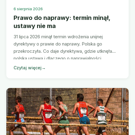
6 sierpnia 2026
Prawo do naprawy: termin minął,
ustawy nie ma
31 lipca 2026 minął termin wdrożenia unijnej
dyrektywy o prawie do naprawy. Polska go
przekroczyła. Co daje dyrektywa, gdzie utknęła
polska ustawa i dlaczego o naprawialności
decyduje etap projektowania.
Czytaj więcej
→